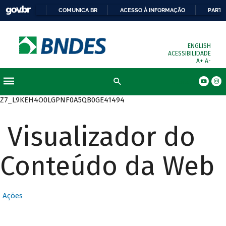
COMUNICA BR
ACESSO À INFORMAÇÃO
PARTI
ENGLISH
ACESSIBILIDADE
A+
A-
Busca
Z7_L9KEH4O0LGPNF0A5QB0GE41494
Visualizador do
Conteúdo da Web
Ações