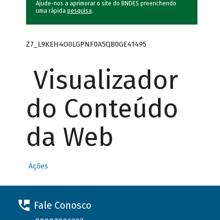
Ajude-nos a aprimorar o site do BNDES preenchendo
uma rápida
pesquisa
.
Z7_L9KEH4O0LGPNF0A5QB0GE41495
Visualizador
do Conteúdo
da Web
Ações
Fale Conosco