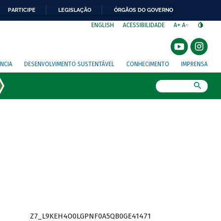
PARTICIPE
LEGISLAÇÃO
ÓRGÃOS DO GOVERNO
⁣
ENGLISH
ACESSIBILIDADE
A+
A-
NCIA
DESENVOLVIMENTO SUSTENTÁVEL
CONHECIMENTO
IMPRENSA
Busca
Z7_L9KEH4O0LGPNF0A5QB0GE41471