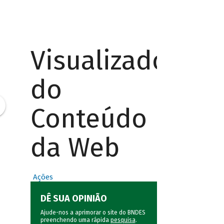
Visualizador
do
Conteúdo
da Web
Ações
DÊ SUA OPINIÃO
Ajude-nos a aprimorar o site do BNDES
preenchendo uma rápida
pesquisa
.