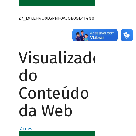
Z7_L9KEH4O0LGPNF0A5QB0GE414N0
Visualizador
do
Conteúdo
da Web
Ações