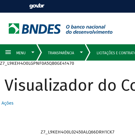
Z7_L9KEH4O0LGPNF0A5QB0GE41470
Visualizador do 
Ações
Z7_L9KEH4O0L02450ALQ66DRH1CK7