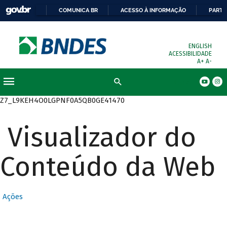
COMUNICA BR
ACESSO À INFORMAÇÃO
PARTI
ENGLISH
ACESSIBILIDADE
A+
A-
Busca
Z7_L9KEH4O0LGPNF0A5QB0GE41470
Visualizador do
Conteúdo da Web
Ações