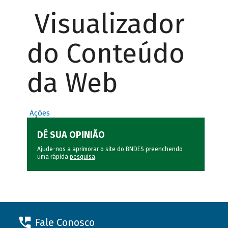
Visualizador
do Conteúdo
da Web
Ações
DÊ SUA OPINIÃO
Ajude-nos a aprimorar o site do BNDES preenchendo
uma rápida
pesquisa
.
Fale Conosco