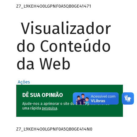
Z7_L9KEH4O0LGPNF0A5QB0GE41471
Visualizador
do Conteúdo
da Web
Ações
DÊ SUA OPINIÃO
Ajude-nos a aprimorar o site do BNDES preenchendo
uma rápida
pesquisa
.
Z7_L9KEH4O0LGPNF0A5QB0GE414N0