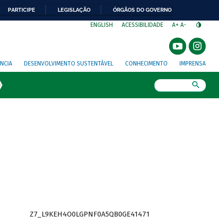
PARTICIPE
LEGISLAÇÃO
ÓRGÃOS DO GOVERNO
⁣
ENGLISH
ACESSIBILIDADE
A+
A-
NCIA
DESENVOLVIMENTO SUSTENTÁVEL
CONHECIMENTO
IMPRENSA
Busca
Z7_L9KEH4O0LGPNF0A5QB0GE41471