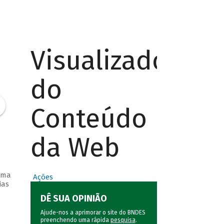
Visualizador
do
Conteúdo
da Web
orma
Ações
ias
DÊ SUA OPINIÃO
Ajude-nos a aprimorar o site do BNDES
preenchendo uma rápida
pesquisa
.