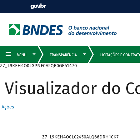
Z7_L9KEH4O0LGPNF0A5QB0GE41470
Visualizador do 
Ações
Z7_L9KEH4O0L02450ALQ66DRH1CK7