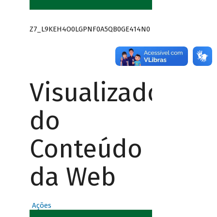
Z7_L9KEH4O0LGPNF0A5QB0GE414N0
Visualizador
do
Conteúdo
da Web
Ações