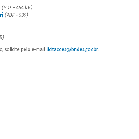
j
(PDF - 454 kB)
rj
(PDF - 539)
B)
, solicite pelo e-mail
licitacoes@bndes.gov.br
.