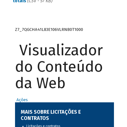
totais
(CSV - 57 KB)
Z7_7QGCHA41L83E106VLRNB0T1000
Visualizador
do Conteúdo
da Web
Ações
MAIS SOBRE LICITAÇÕES E
CONTRATOS
Licitações e contratos