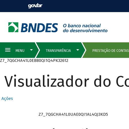
Z7_7QGCHA41L0EB80QI1Q4PK32612
Visualizador do 
Ações
Z7_7QGCHA41L0UAE0QI1AL4QJ3KD5