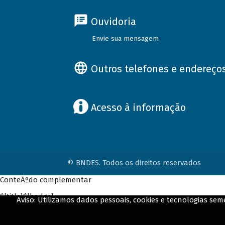
Ouvidoria
Envie sua mensagem
Outros telefones e endereço
Acesso à informação
© BNDES. Todos os direitos reservados
ConteÃºdo complementar
${title}
${badge}
Aviso: Utilizamos dados pessoais, cookies e tecnologias s
${loading}