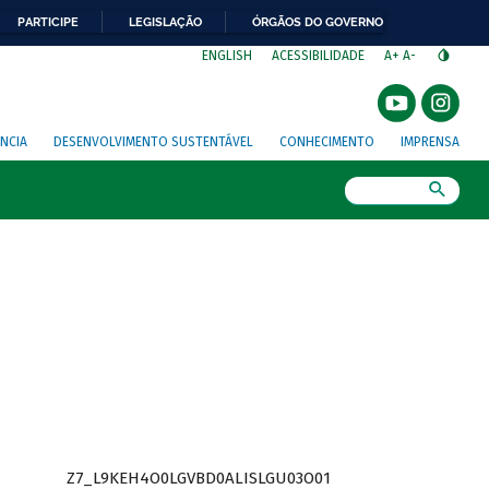
PARTICIPE
LEGISLAÇÃO
ÓRGÃOS DO GOVERNO
⁣
ENGLISH
ACESSIBILIDADE
A+
A-
NCIA
DESENVOLVIMENTO SUSTENTÁVEL
CONHECIMENTO
IMPRENSA
Busca
Z7_L9KEH4O0LGVBD0ALISLGU03O01