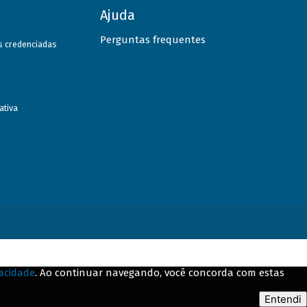
Ajuda
Perguntas frequentes
as credenciadas
ativa
vacidade
. Ao continuar navegando, você concorda com estas
Entendi