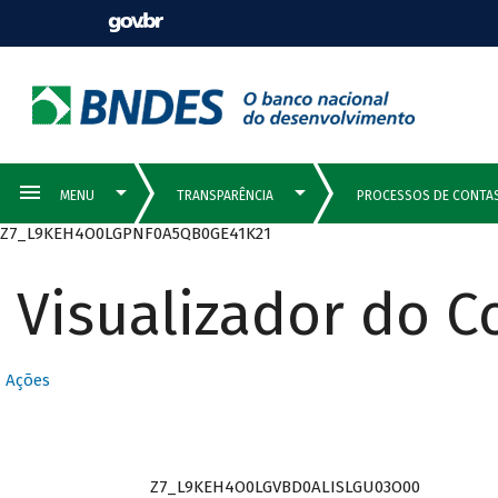
Z7_L9KEH4O0LGPNF0A5QB0GE41K21
Visualizador do 
Ações
Z7_L9KEH4O0LGVBD0ALISLGU03O00