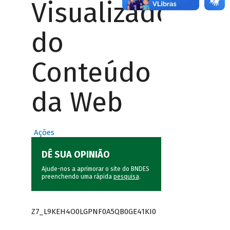
Visualizador
do
Conteúdo
da Web
Ações
DÊ SUA OPINIÃO
Ajude-nos a aprimorar o site do BNDES
preenchendo uma rápida
pesquisa
.
Z7_L9KEH4O0LGPNF0A5QB0GE41KI0