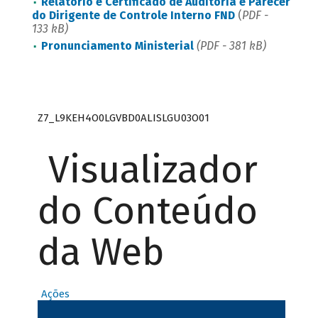
Relatório e Certificado de Auditoria e Parecer
do Dirigente de Controle Interno FND
(
PDF -
133
kB
)
Pronunciamento Ministerial
(PDF -
381 kB
)
Z7_L9KEH4O0LGVBD0ALISLGU03O01
Visualizador
do Conteúdo
da Web
Ações