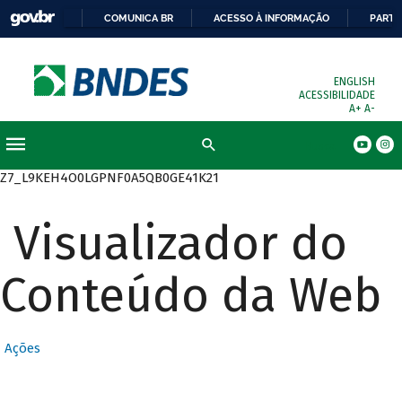
COMUNICA BR
ACESSO À INFORMAÇÃO
PARTI
ENGLISH
ACESSIBILIDADE
A+
A-
Busca
Z7_L9KEH4O0LGPNF0A5QB0GE41K21
Visualizador do
Conteúdo da Web
Ações