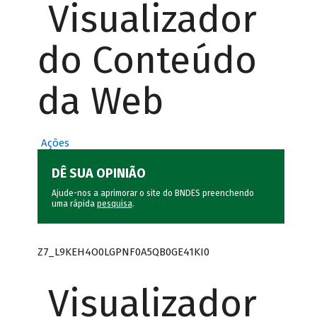
Visualizador
do Conteúdo
da Web
Ações
DÊ SUA OPINIÃO
Ajude-nos a aprimorar o site do BNDES preenchendo
uma rápida
pesquisa
.
Z7_L9KEH4O0LGPNF0A5QB0GE41KI0
Visualizador