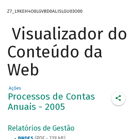
Z7_L9KEH4O0LGVBD0ALISLGU03O00
Visualizador do
Conteúdo da
Web
Ações
Processos de Contas
Anuais - 2005
Relatórios de Gestão
BNDES
(PDF - 339
kB
)