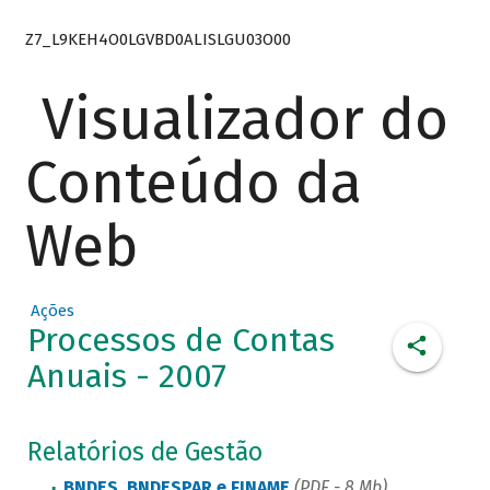
Z7_L9KEH4O0LGVBD0ALISLGU03O00
Visualizador do
Conteúdo da
Web
Ações
Processos de Contas
Anuais - 2007
Relatórios de Gestão
BNDES, BNDESPAR e FINAME
(PDF - 8 Mb)