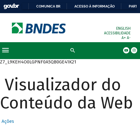
COMUNICA BR
ACESSO À INFORMAÇÃO
PARTI
ENGLISH
ACESSIBILIDADE
A+
A-
Busca
Z7_L9KEH4O0LGPNF0A5QB0GE41K21
Visualizador do
Conteúdo da Web
Ações