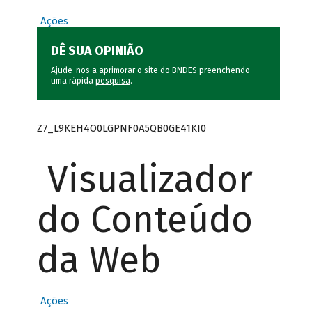
Ações
DÊ SUA OPINIÃO
Ajude-nos a aprimorar o site do BNDES preenchendo
uma rápida
pesquisa
.
Z7_L9KEH4O0LGPNF0A5QB0GE41KI0
Visualizador
do Conteúdo
da Web
Ações