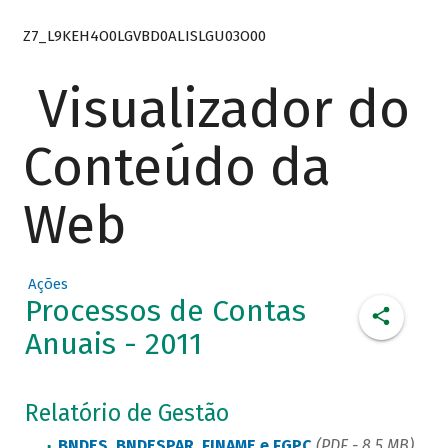
Z7_L9KEH4O0LGVBD0ALISLGU03O00
Visualizador do
Conteúdo da
Web
Ações
Processos de Contas
Anuais - 2011
Relatório de Gestão
BNDES, BNDESPAR, FINAME e FGPC
(PDF - 8,5 MB)