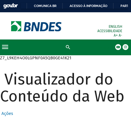
COMUNICA BR
ACESSO À INFORMAÇÃO
PARTI
ENGLISH
ACESSIBILIDADE
A+
A-
Busca
Z7_L9KEH4O0LGPNF0A5QB0GE41K21
Visualizador do
Conteúdo da Web
Ações