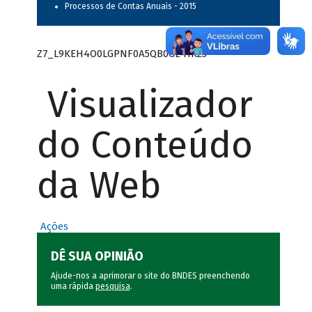
Processos de Contas Anuais - 2015
Z7_L9KEH4O0LGPNF0A5QB0GE41K23
Visualizador
do Conteúdo
da Web
Ações
DÊ SUA OPINIÃO
Ajude-nos a aprimorar o site do BNDES preenchendo
uma rápida
pesquisa
.