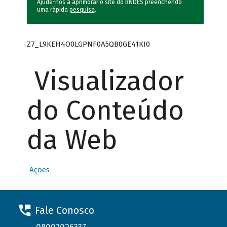
Ajude-nos a aprimorar o site do BNDES preenchendo
uma rápida
pesquisa
.
Z7_L9KEH4O0LGPNF0A5QB0GE41KI0
Visualizador
do Conteúdo
da Web
Ações
Fale Conosco