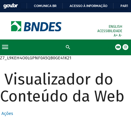
COMUNICA BR
ACESSO À INFORMAÇÃO
PARTI
ENGLISH
ACESSIBILIDADE
A+
A-
Busca
Z7_L9KEH4O0LGPNF0A5QB0GE41K21
Visualizador do
Conteúdo da Web
Ações