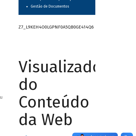
Gestão de Documentos
Z7_L9KEH4O0LGPNF0A5QB0GE414Q6
Visualizador
do
Conteúdo
ou
da Web