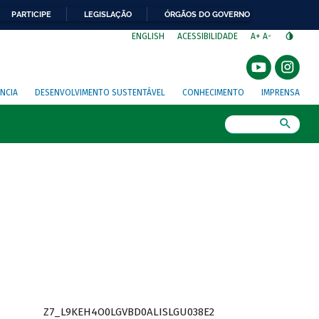
PARTICIPE
LEGISLAÇÃO
ÓRGÃOS DO GOVERNO
⁣
ENGLISH
ACESSIBILIDADE
A+
A-
NCIA
DESENVOLVIMENTO SUSTENTÁVEL
CONHECIMENTO
IMPRENSA
Busca
Z7_L9KEH4O0LGVBD0ALISLGU038E2