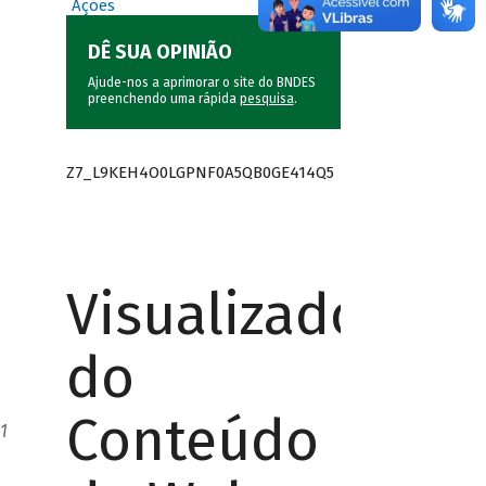
Ações
DÊ SUA OPINIÃO
Ajude-nos a aprimorar o site do BNDES
preenchendo uma rápida
pesquisa
.
Z7_L9KEH4O0LGPNF0A5QB0GE414Q5
Visualizador
do
Conteúdo
1