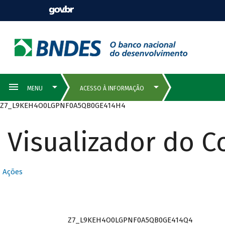
Z7_L9KEH4O0LGPNF0A5QB0GE414H4
Visualizador do 
Ações
Z7_L9KEH4O0LGPNF0A5QB0GE414Q4