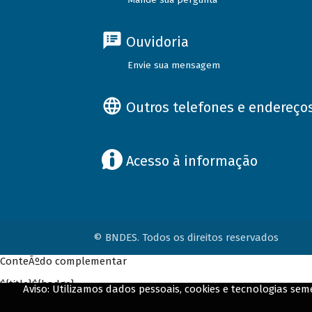
Ouvidoria
Envie sua mensagem
Outros telefones e endereço
Acesso à informação
© BNDES. Todos os direitos reservados
ConteÃºdo complementar
${title}
${badge}
Aviso: Utilizamos dados pessoais, cookies e tecnologias s
${loading}