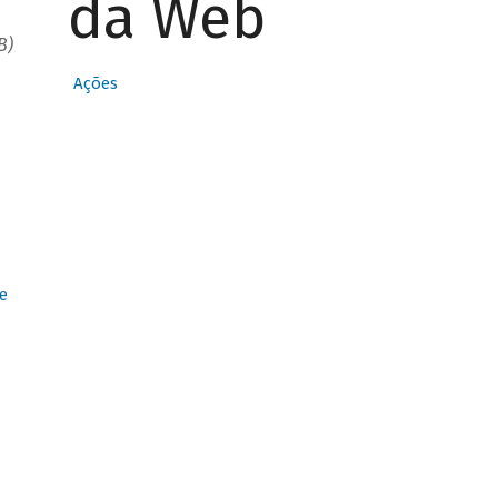
da Web
B)
Ações
e