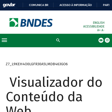
COMUNICA BR
ACESSO À INFORMAÇÃO
PARTI
ENGLISH
ACESSIBILIDADE
A+
A-
Busca
Z7_L9KEH4O0LGFR30A5LMDB463GO6
Visualizador do
Conteúdo da
Web