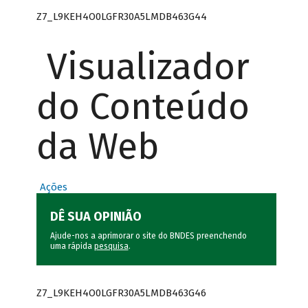
Z7_L9KEH4O0LGFR30A5LMDB463G44
Visualizador
do Conteúdo
da Web
Ações
DÊ SUA OPINIÃO
Ajude-nos a aprimorar o site do BNDES preenchendo
uma rápida
pesquisa
.
Z7_L9KEH4O0LGFR30A5LMDB463G46