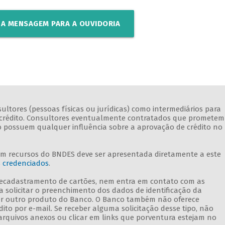
A MENSAGEM PARA A OUVIDORIA
ltores (pessoas físicas ou jurídicas) como intermediários para
 de crédito. Consultores eventualmente contratados que prometem
ão possuem qualquer influência sobre a aprovação de crédito no
om recursos do BNDES deve ser apresentada diretamente a este
s credenciados
.
 recadastramento de cartões, nem entra em contato com as
a solicitar o preenchimento dos dados de identificação da
r outro produto do Banco. O Banco também não oferece
to por e-mail. Se receber alguma solicitação desse tipo, não
arquivos anexos ou clicar em links que porventura estejam no