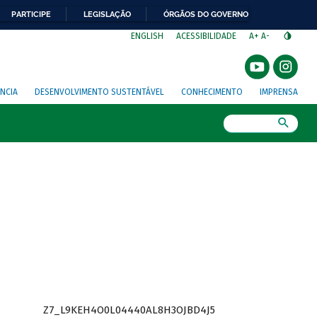
PARTICIPE
LEGISLAÇÃO
ÓRGÃOS DO GOVERNO
⁣
ENGLISH
ACESSIBILIDADE
A+
A-
NCIA
DESENVOLVIMENTO SUSTENTÁVEL
CONHECIMENTO
IMPRENSA
Busca
Z7_L9KEH4O0L04440AL8H3OJBD4J5