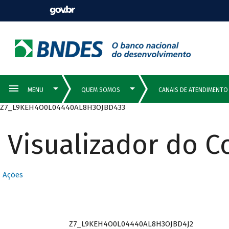
Z7_L9KEH4O0L04440AL8H3OJBD433
Visualizador do 
Ações
Z7_L9KEH4O0L04440AL8H3OJBD4J2