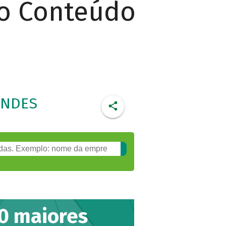
do Conteúdo
BNDES
0 maiores