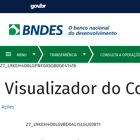
Z7_L9KEH4O0LGPNF0A5QB0GE41416
Visualizador do 
Ações
Z7_L9KEH4O0LGVBD0ALISLGU03811