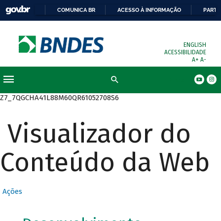
COMUNICA BR
ACESSO À INFORMAÇÃO
PARTI
ENGLISH
ACESSIBILIDADE
A+
A-
Busca
Z7_7QGCHA41L88M60QR61052708S6
Visualizador do
Conteúdo da Web
Ações