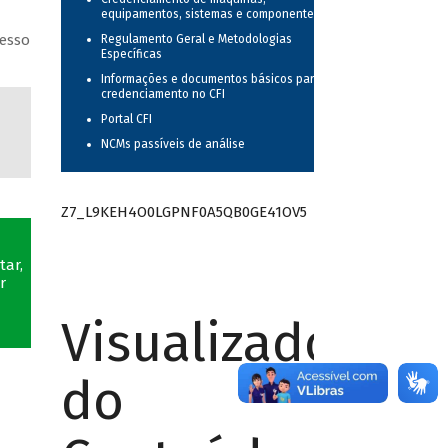
equipamentos, sistemas e componentes
cesso
Regulamento Geral e Metodologias
Específicas
Informações e documentos básicos para o
credenciamento no CFI
Portal CFI
NCMs passíveis de análise
Z7_L9KEH4O0LGPNF0A5QB0GE41OV5
tar,
r
Visualizador
do