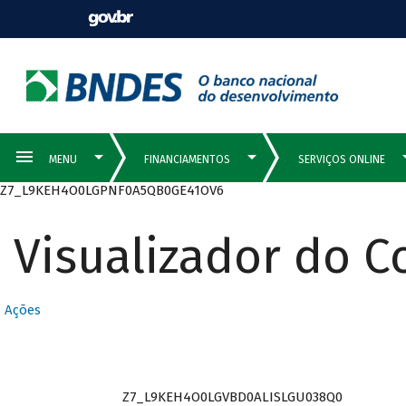
Z7_L9KEH4O0LGPNF0A5QB0GE41OV6
Visualizador do 
Ações
Z7_L9KEH4O0LGVBD0ALISLGU038Q0