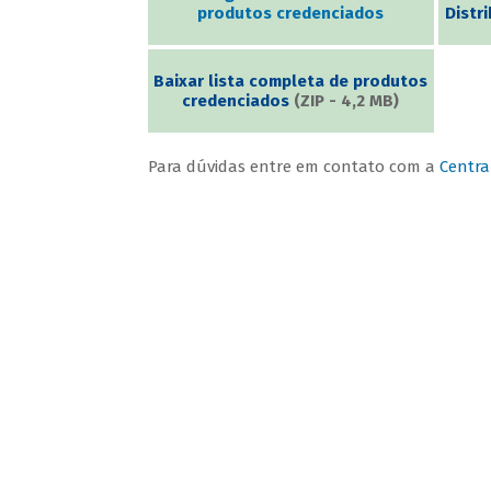
produtos credenciados
Distr
Baixar lista completa de produtos
credenciados
(ZIP - 4,2 MB)
Para dúvidas entre em contato com a
Centra