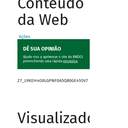
Conteúdo
da Web
Ações
DÊ SUA OPINIÃO
Ajude-nos a aprimorar o site do BNDES
preenchendo uma rápida
pesquisa
.
Z7_L9KEH4O0LGPNF0A5QB0GE41OV7
Visualizador