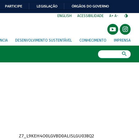
PARTICIPE
LEGISLAÇÃO
ÓRGÃOS DO GOVERNO
⁣
ENGLISH
ACESSIBILIDADE
A+
A-
NCIA
DESENVOLVIMENTO SUSTENTÁVEL
CONHECIMENTO
IMPRENSA
Busca
Z7_L9KEH4O0LGVBD0ALISLGU038Q2