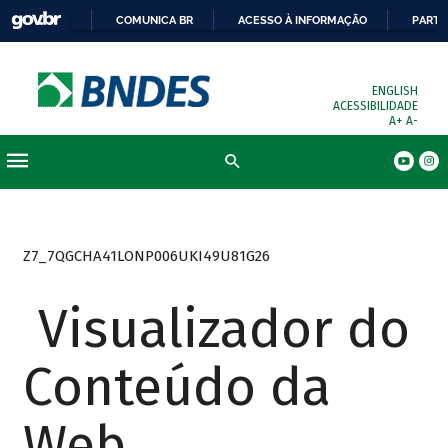
COMUNICA BR
ACESSO À INFORMAÇÃO
PARTI
ENGLISH
ACESSIBILIDADE
A+
A-
Busca
Z7_7QGCHA41LONP006UKI49U81G26
Visualizador do
Conteúdo da
Web