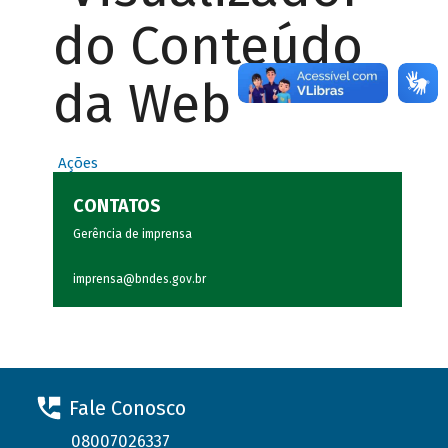
do Conteúdo
da Web
Ações
CONTATOS
Gerência de imprensa
imprensa@bndes.gov.br
Fale Conosco
08007026337