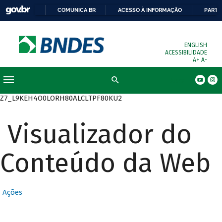
COMUNICA BR
ACESSO À INFORMAÇÃO
PARTI
ENGLISH
ACESSIBILIDADE
A+
A-
Busca
Z7_L9KEH4O0LORH80ALCLTPF80KU2
Visualizador do
Conteúdo da Web
Ações