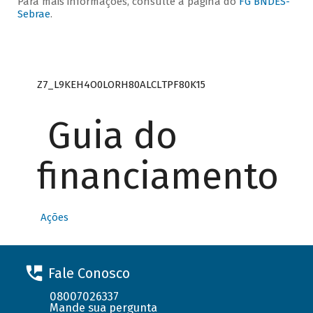
Para mais informações, consulte a página do
FG BNDES-
Sebrae
.
Z7_L9KEH4O0LORH80ALCLTPF80K15
Guia do
financiamento
Ações
Fale Conosco
08007026337
Mande sua pergunta