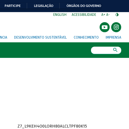
PARTICIPE
LEGISLAÇÃO
ÓRGÃOS DO GOVERNO
⁣
ENGLISH
ACESSIBILIDADE
A+
A-
NCIA
DESENVOLVIMENTO SUSTENTÁVEL
CONHECIMENTO
IMPRENSA
Busca
Z7_L9KEH4O0LORH80ALCLTPF80K15