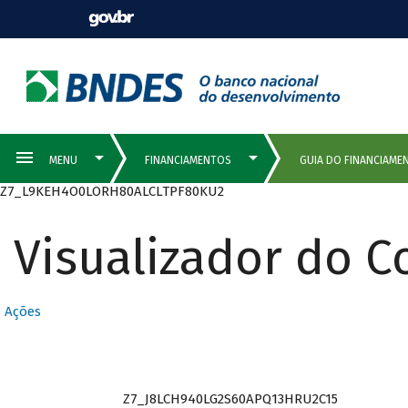
Z7_L9KEH4O0LORH80ALCLTPF80KU2
Visualizador do 
Ações
Z7_J8LCH940LG2S60APQ13HRU2C15