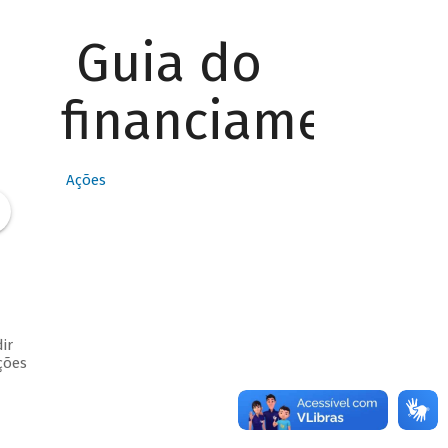
Guia do
financiamento
Ações
ir
ções