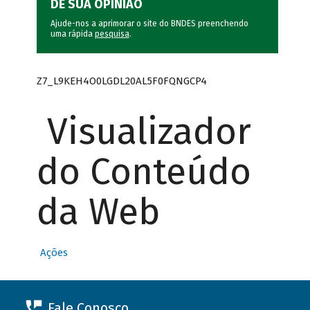
DÊ SUA OPINIÃO
Ajude-nos a aprimorar o site do BNDES preenchendo
uma rápida
pesquisa
.
Z7_L9KEH4O0LGDL20AL5F0FQNGCP4
Visualizador
do Conteúdo
da Web
Ações
Fale Conosco