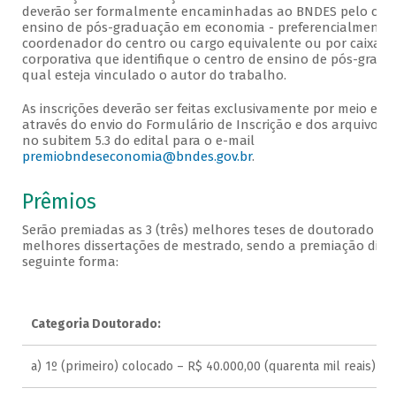
deverão ser formalmente encaminhadas ao BNDES pelo cent
ensino de pós-graduação em economia - preferencialmente 
coordenador do centro ou cargo equivalente ou por caixa d
corporativa que identifique o centro de ensino de pós-gradu
qual esteja vinculado o autor do trabalho.
As inscrições deverão ser feitas exclusivamente por meio elet
através do envio do Formulário de Inscrição e dos arquivos 
no subitem 5.3 do edital para o e-mail
premiobndeseconomia@bndes.gov.br
.
Prêmios
Serão premiadas as 3 (três) melhores teses de doutorado e as
melhores dissertações de mestrado, sendo a premiação distr
seguinte forma:
Categoria Doutorado:
a) 1º (primeiro) colocado – R$ 40.000,00 (quarenta mil reais)