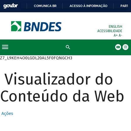
COMUNICA BR
ACESSO À INFORMAÇÃO
PARTI
ENGLISH
ACESSIBILIDADE
A+
A-
Busca
Z7_L9KEH4O0LGDL20AL5F0FQNGCH3
Visualizador do
Conteúdo da Web
Ações