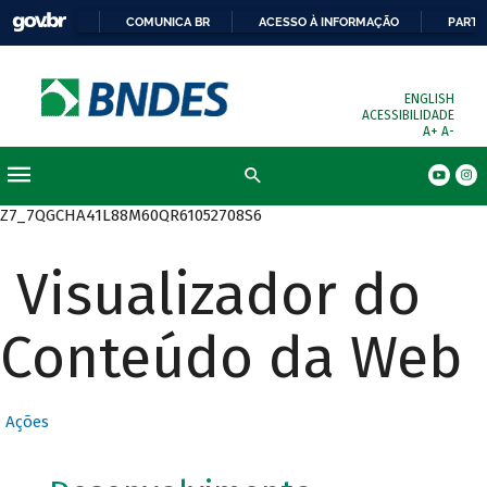
COMUNICA BR
ACESSO À INFORMAÇÃO
PARTI
ENGLISH
ACESSIBILIDADE
A+
A-
Busca
Z7_7QGCHA41L88M60QR61052708S6
Visualizador do
Conteúdo da Web
Ações