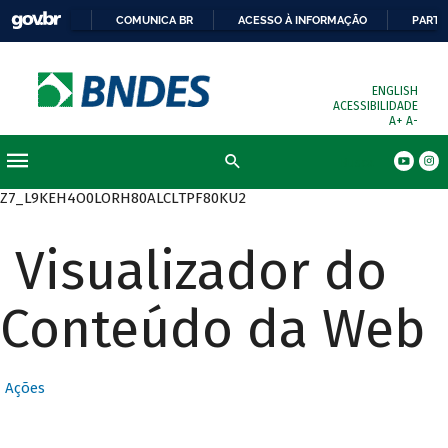
COMUNICA BR
ACESSO À INFORMAÇÃO
PARTI
ENGLISH
ACESSIBILIDADE
A+
A-
Busca
Z7_L9KEH4O0LORH80ALCLTPF80KU2
Visualizador do
Conteúdo da Web
Ações