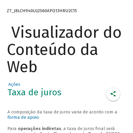
Z7_J8LCH940LG2S60APQ13HRU2C15
Visualizador do
Conteúdo da
Web
Ações
Taxa de juros
A composição da taxa de juros varia de acordo com a
forma de apoio
.
Para
operações indiretas
, a taxa de juros final será