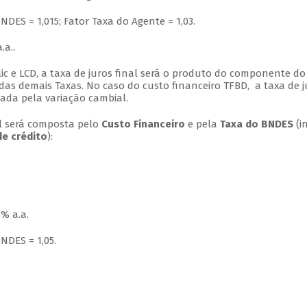
NDES = 1,015; Fator Taxa do Agente = 1,03.
.a..
ic e LCD, a taxa de juros final será o produto do componente do
as demais Taxas. No caso do custo financeiro TFBD, a taxa de j
cada pela variação cambial.
nal será composta pelo
Custo Financeiro
e pela
Taxa do BNDES
(in
de crédito
):
% a.a.
NDES = 1,05.