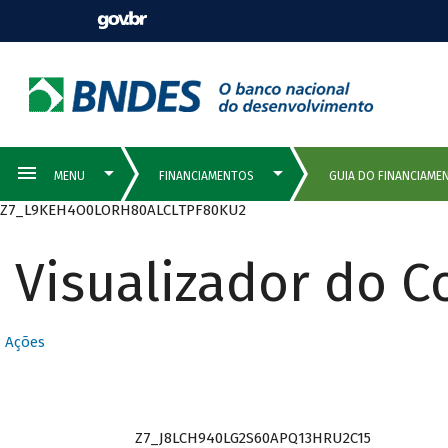
Z7_L9KEH4O0LORH80ALCLTPF80KU2
Visualizador do 
Ações
Z7_J8LCH940LG2S60APQ13HRU2C15