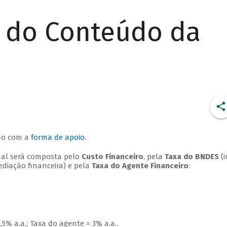
r do Conteúdo da
rdo com a
forma de apoio
.
final será composta pelo
Custo Financeiro
, pela
Taxa do BNDES
(i
diação financeira) e pela
Taxa do Agente Financeiro
:
,5% a.a.; Taxa do agente = 3% a.a..