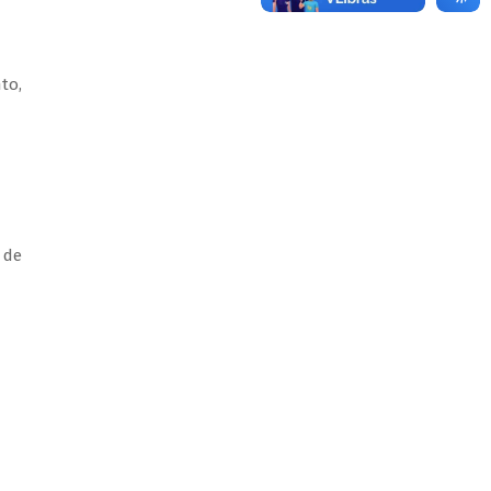
to,
 de