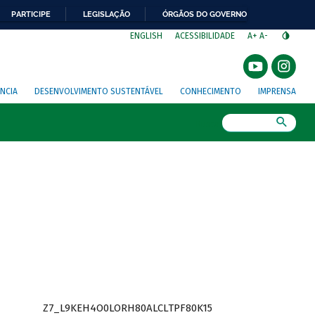
PARTICIPE
LEGISLAÇÃO
ÓRGÃOS DO GOVERNO
⁣
ENGLISH
ACESSIBILIDADE
A+
A-
NCIA
DESENVOLVIMENTO SUSTENTÁVEL
CONHECIMENTO
IMPRENSA
Busca
Z7_L9KEH4O0LORH80ALCLTPF80K15