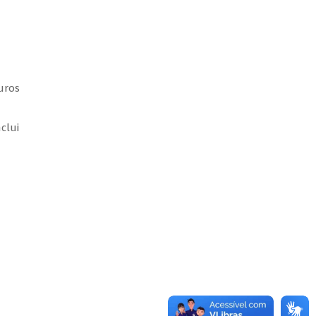
uros
clui