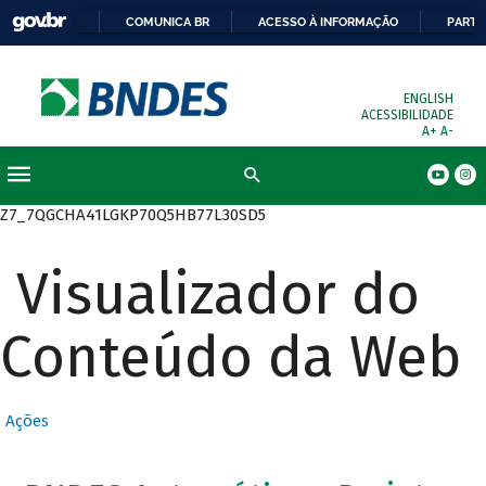
COMUNICA BR
ACESSO À INFORMAÇÃO
PARTI
ENGLISH
ACESSIBILIDADE
A+
A-
Busca
Z7_7QGCHA41LGKP70Q5HB77L30SD5
Visualizador do
Conteúdo da Web
Ações