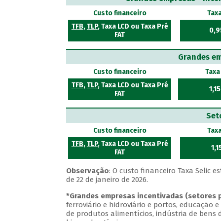
Custo financeiro
Tax
TFB
,
TLP
, Taxa LCD ou Taxa Pré
0,9
FAT
Grandes em
Custo financeiro
Taxa
TFB
,
TLP
, Taxa LCD ou Taxa Pré
1,1
FAT
Set
Custo financeiro
Tax
TFB
,
TLP
, Taxa LCD ou Taxa Pré
1,
FAT
Observação
: O custo financeiro Taxa Selic 
de 22 de janeiro de 2026.
*Grandes empresas incentivadas (setores pr
ferroviário e hidroviário e portos, educação 
de produtos alimentícios, indústria de bens 