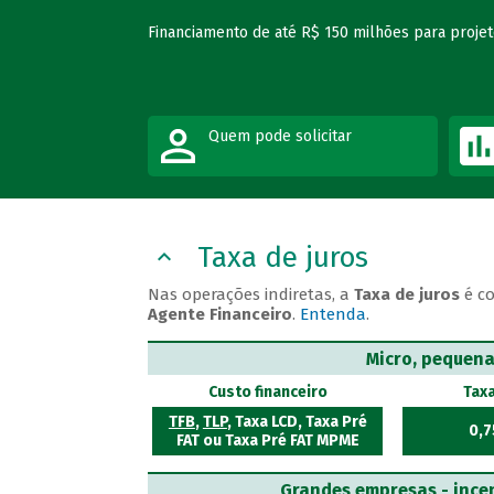
Financiamento de até R$ 150 milhões para proje
Quem pode solicitar
Taxa de juros
Nas operações indiretas, a
Taxa de juros
é c
Agente Financeiro
.
Entenda
.
Micro, pequen
Custo financeiro
Tax
TFB
,
TLP
, Taxa LCD, Taxa Pré
0,7
FAT ou Taxa Pré FAT MPME
Grandes empresas - incen