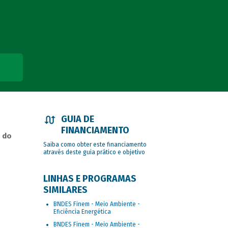
GUIA DE
FINANCIAMENTO
 do
Saiba como obter este financiamento
através deste guia prático e objetivo
LINHAS E PROGRAMAS
SIMILARES
BNDES Finem - Meio Ambiente -
Eficiência Energética
BNDES Finem - Meio Ambiente -