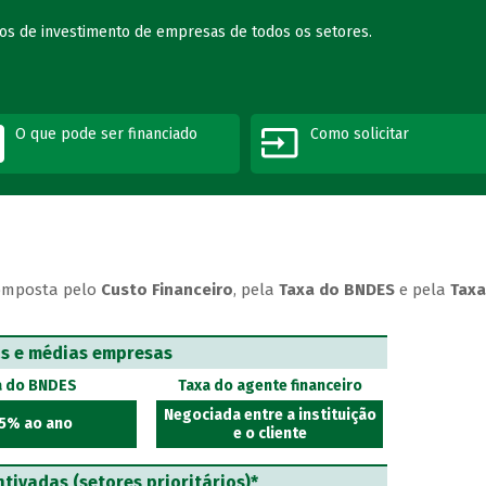
tos de investimento de empresas de todos os setores.
O que pode ser financiado
Como solicitar
omposta pelo
Custo Financeiro
, pela
Taxa do BNDES
e pela
Taxa
as e médias empresas
a do BNDES
Taxa do agente financeiro
Negociada entre a instituição
5% ao ano
e o cliente
tivadas (setores prioritários)*