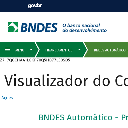
Z7_7QGCHA41LGKP70Q5HB77L30SD5
Visualizador do 
Ações
BNDES Automático - Pr