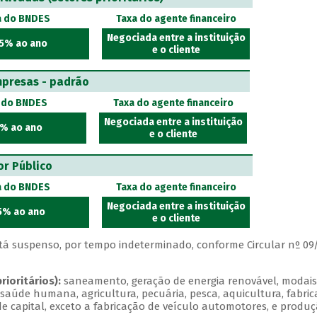
a do BNDES
Taxa do agente financeiro
Negociada entre a instituição
5% ao ano
e o cliente
presas - padrão
 do BNDES
Taxa do agente financeiro
Negociada entre a instituição
5% ao ano
e o cliente
or Público
a do BNDES
Taxa do agente financeiro
Negociada entre a instituição
15% ao ano
e o cliente
está suspenso, por tempo indeterminado, conforme Circular nº 09
ioritários):
saneamento, geração de energia renovável, modai
e saúde humana, agricultura, pecuária, pesca, aquicultura, fabri
de capital, exceto a fabricação de veículo automotores, e produ