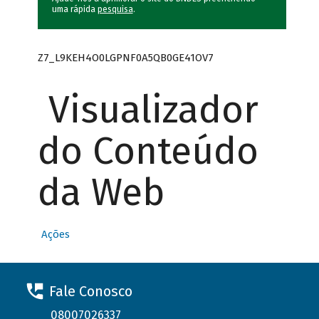
uma rápida
pesquisa
.
Z7_L9KEH4O0LGPNF0A5QB0GE41OV7
Visualizador
do Conteúdo
da Web
Ações
Fale Conosco
08007026337