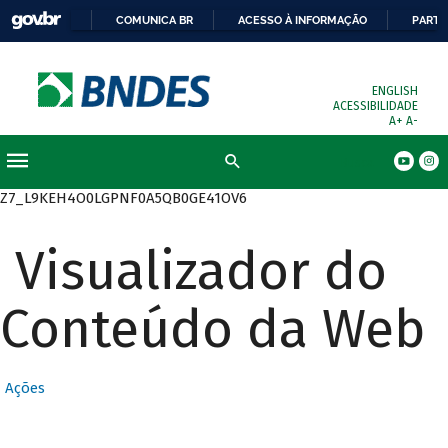
COMUNICA BR
ACESSO À INFORMAÇÃO
PARTI
ENGLISH
ACESSIBILIDADE
A+
A-
Busca
Z7_L9KEH4O0LGPNF0A5QB0GE41OV6
Visualizador do
Conteúdo da Web
Ações