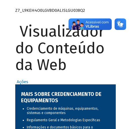
Z7_L9KEH4O0LGVBD0ALISLGU038Q2
Visualizador
do Conteúdo
da Web
Ações
MAIS SOBRE CREDENCIAMENTO DE
EQUIPAMENTOS
Credenciamento de máquinas, equipamentos,
sistemas e componentes
Regulamento Geral e Metodologias Específicas
Informações e documentos básicos para o