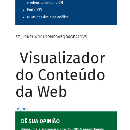
credenciamento no CFI
Portal CFI
NCMs passíveis de análise
Z7_L9KEH4O0LGPNF0A5QB0GE41OV5
Visualizador
do Conteúdo
da Web
Ações
DÊ SUA OPINIÃO
Ajude-nos a aprimorar o site do BNDES preenchendo