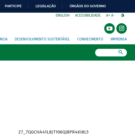
PARTICIPE
LEGISLAÇÃO
ÓRGÃOS DO GOVERNO
⁣
ENGLISH
ACESSIBILIDADE
A+
A-
NCIA
DESENVOLVIMENTO SUSTENTÁVEL
CONHECIMENTO
IMPRENSA
Busca
Z7_7QGCHA41L8JT106QJ8PR4KI8L5