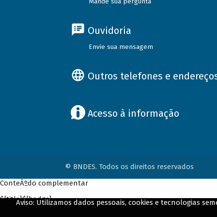
Mande sua pergunta
Ouvidoria
Envie sua mensagem
Outros telefones e endereço
Acesso à informação
© BNDES. Todos os direitos reservados
ConteÃºdo complementar
${title}
${badge}
Aviso: Utilizamos dados pessoais, cookies e tecnologias s
${loading}