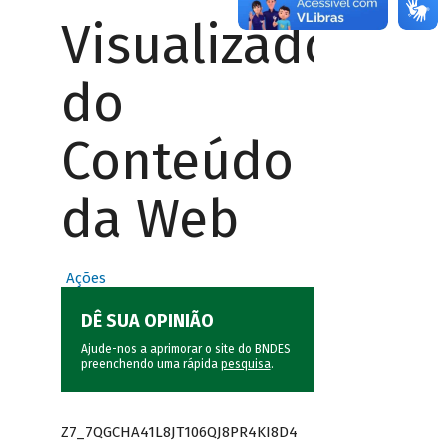
Visualizador
do
Conteúdo
da Web
Ações
DÊ SUA OPINIÃO
Ajude-nos a aprimorar o site do BNDES
preenchendo uma rápida
pesquisa
.
Z7_7QGCHA41L8JT106QJ8PR4KI8D4