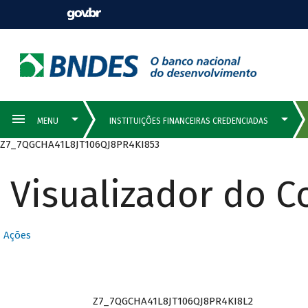
Z7_7QGCHA41L8JT106QJ8PR4KI853
Visualizador do 
Ações
Z7_7QGCHA41L8JT106QJ8PR4KI8L2