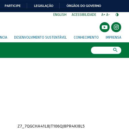
PARTICIPE
LEGISLAÇÃO
ÓRGÃOS DO GOVERNO
⁣
ENGLISH
ACESSIBILIDADE
A+
A-
NCIA
DESENVOLVIMENTO SUSTENTÁVEL
CONHECIMENTO
IMPRENSA
Busca
Z7_7QGCHA41L8JT106QJ8PR4KI8L5