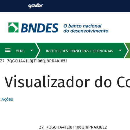
Z7_7QGCHA41L8JT106QJ8PR4KI853
Visualizador do 
Ações
Z7_7QGCHA41L8JT106QJ8PR4KI8L2