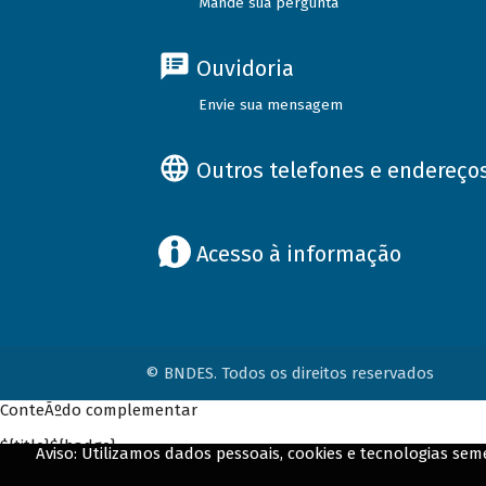
Mande sua pergunta
Ouvidoria
Envie sua mensagem
Outros telefones e endereço
Acesso à informação
© BNDES. Todos os direitos reservados
ConteÃºdo complementar
${title}
${badge}
Aviso: Utilizamos dados pessoais, cookies e tecnologias s
${loading}