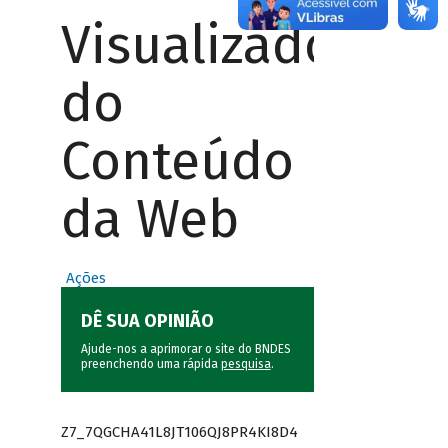
Visualizador
do
Conteúdo
da Web
Ações
DÊ SUA OPINIÃO
Ajude-nos a aprimorar o site do BNDES
preenchendo uma rápida
pesquisa
.
Z7_7QGCHA41L8JT106QJ8PR4KI8D4