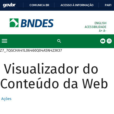
COMUNICA BR
ACESSO À INFORMAÇÃO
PARTI
ENGLISH
ACESSIBILIDADE
A+
A-
Busca
Z7_7QGCHA41L06460Q04A5N423K37
Visualizador do
Conteúdo da Web
Ações