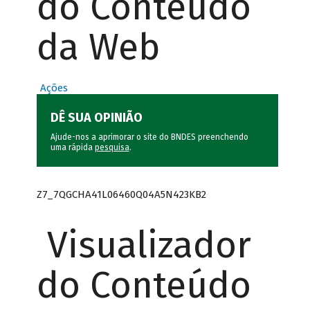
do Conteúdo
da Web
Ações
DÊ SUA OPINIÃO
Ajude-nos a aprimorar o site do BNDES preenchendo
uma rápida
pesquisa
.
Z7_7QGCHA41L06460Q04A5N423KB2
Visualizador
do Conteúdo