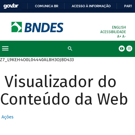
COMUNICA BR
ACESSO À INFORMAÇÃO
PARTI
ENGLISH
ACESSIBILIDADE
A+
A-
Busca
Z7_L9KEH4O0L04440AL8H3OJBD433
Visualizador do
Conteúdo da Web
Ações