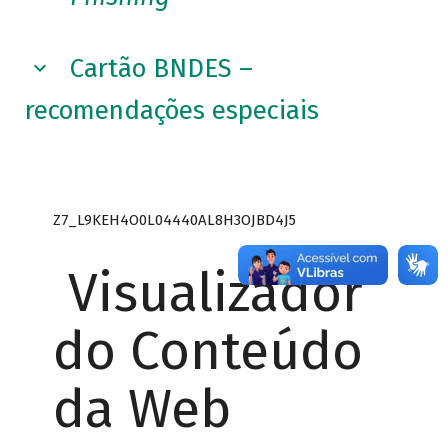
Cartão BNDES –
recomendações especiais
Z7_L9KEH4O0L04440AL8H3OJBD4J5
Visualizador
do Conteúdo
da Web