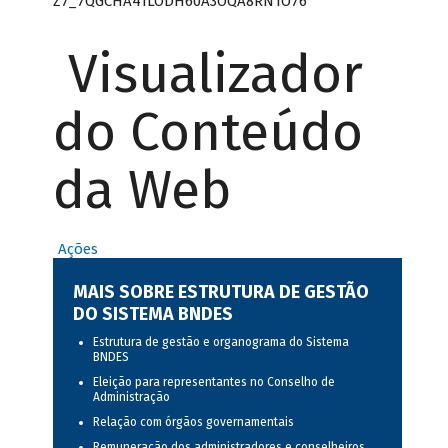
Z7_7QGCHA41LODH60A3OQA8RN1O76
Visualizador
do Conteúdo
da Web
Ações
MAIS SOBRE ESTRUTURA DE GESTÃO
DO SISTEMA BNDES
Estrutura de gestão e organograma do Sistema
BNDES
Eleição para representantes no Conselho de
Administração
Relação com órgãos governamentais
Remuneração dos administradores e conselheiros