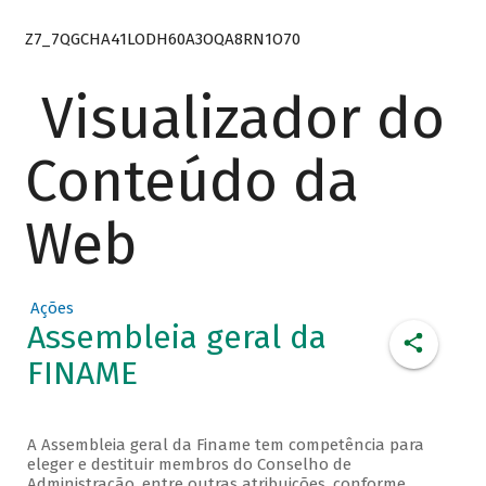
Z7_7QGCHA41LODH60A3OQA8RN1O70
Visualizador do
Conteúdo da
Web
Ações
Assembleia geral da
FINAME
A Assembleia geral da Finame tem competência para
eleger e destituir membros do Conselho de
Administração, entre outras atribuições, conforme