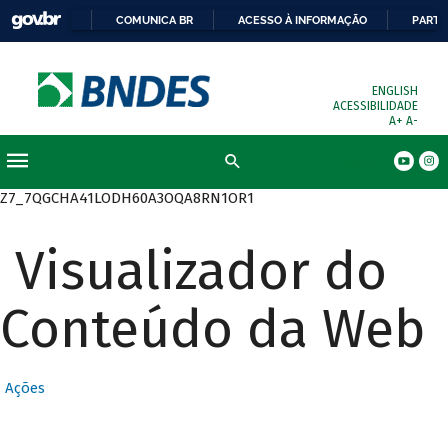
COMUNICA BR
ACESSO À INFORMAÇÃO
PARTI
ENGLISH
ACESSIBILIDADE
A+
A-
Busca
Z7_7QGCHA41LODH60A3OQA8RN1OR1
Visualizador do
Conteúdo da Web
Ações