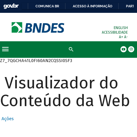
COMUNICA BR
ACESSO À INFORMAÇÃO
PARTI
ENGLISH
ACESSIBILIDADE
A+
A-
Busca
Z7_7QGCHA41L0FI60AN2CQSSI0SF3
Visualizador do
Conteúdo da Web
Ações