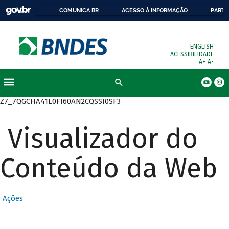
COMUNICA BR
ACESSO À INFORMAÇÃO
PARTI
ENGLISH
ACESSIBILIDADE
A+
A-
Busca
Z7_7QGCHA41L0FI60AN2CQSSI0SF3
Visualizador do
Conteúdo da Web
Ações