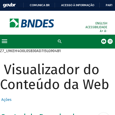
COMUNICA BR
ACESSO À INFORMAÇÃO
PARTI
ENGLISH
ACESSIBILIDADE
A+
A-
Busca
Z7_L9KEH4O0L0SB30AD7I5LG904B1
Visualizador do
Conteúdo da Web
Ações