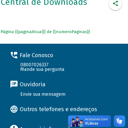
Central de Downloads
Página {{paginaAtual}} de {{numeroPaginas}}
Fale Conosco
08007026337
Mande sua pergunta
Ouvidoria
Envie sua mensagem
Outros telefones e endereços