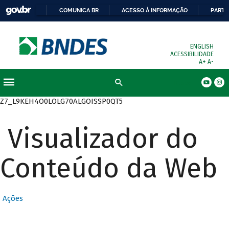
COMUNICA BR
ACESSO À INFORMAÇÃO
PARTI
ENGLISH
ACESSIBILIDADE
A+
A-
Busca
Z7_L9KEH4O0LOLG70ALGOISSP0QT5
Visualizador do
Conteúdo da Web
Ações