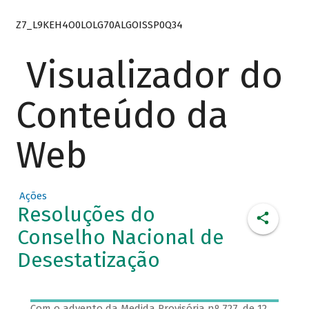
Z7_L9KEH4O0LOLG70ALGOISSP0Q34
Visualizador do
Conteúdo da
Web
Ações
Resoluções do
Conselho Nacional de
Desestatização
Com o advento da Medida Provisória nº 727, de 12