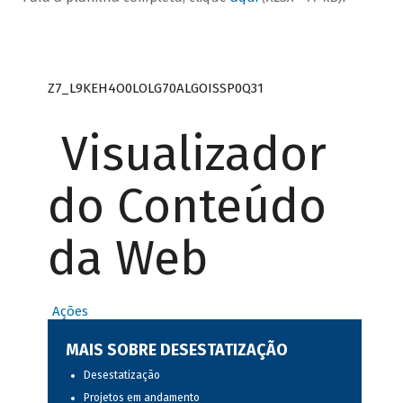
Z7_L9KEH4O0LOLG70ALGOISSP0Q31
Visualizador
do Conteúdo
da Web
Ações
MAIS SOBRE DESESTATIZAÇÃO
Desestatização
Projetos em andamento