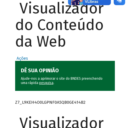
Visualizador
do Conteúdo
da Web
Ações
DÊ SUA OPINIÃO
Ajude-nos a aprimorar o site do BNDES preenchendo
uma rápida
pesquisa
.
Z7_L9KEH4O0LGPNF0A5QB0GE414B2
Visualizador