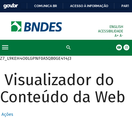
COMUNICA BR
ACESSO À INFORMAÇÃO
PARTI
ENGLISH
ACESSIBILIDADE
A+
A-
Busca
Z7_L9KEH4O0LGPNF0A5QB0GE414J3
Visualizador do
Conteúdo da Web
Ações