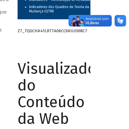
Indicadores dos Quadros de Teoria da
que
Mudança (QTM)
s
Z7_7QGCHA41L8T7A06CC6KIUD08C7
Visualizador
do
Conteúdo
da Web