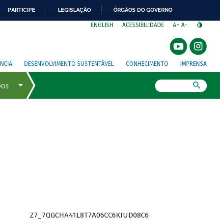
PARTICIPE
LEGISLAÇÃO
ÓRGÃOS DO GOVERNO
⁣
ENGLISH
ACESSIBILIDADE
A+
A-
NCIA
DESENVOLVIMENTO SUSTENTÁVEL
CONHECIMENTO
IMPRENSA
Busca
Z7_7QGCHA41L8T7A06CC6KIUD08C6