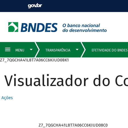
Z7_7QGCHA41L8T7A06CC6KIUD08K1
Visualizador do 
Ações
Z7_7QGCHA41L8T7A06CC6KIUD08C0