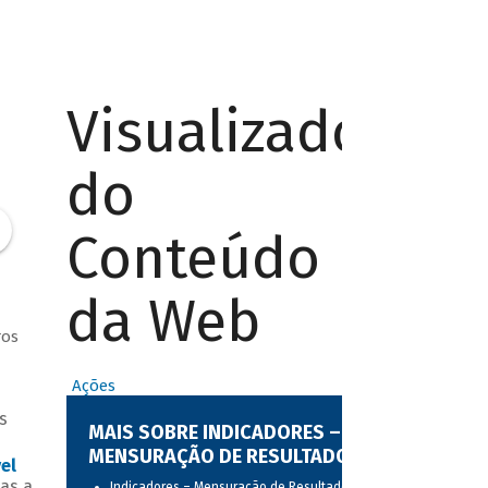
Visualizador
do
Conteúdo
da Web
ros
Ações
s
MAIS SOBRE INDICADORES –
MENSURAÇÃO DE RESULTADOS
el
as a
Indicadores – Mensuração de Resultados