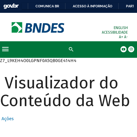
COMUNICA BR
ACESSO À INFORMAÇÃO
PARTI
ENGLISH
ACESSIBILIDADE
A+
A-
Busca
Z7_L9KEH4O0LGPNF0A5QB0GE414H4
Visualizador do
Conteúdo da Web
Ações