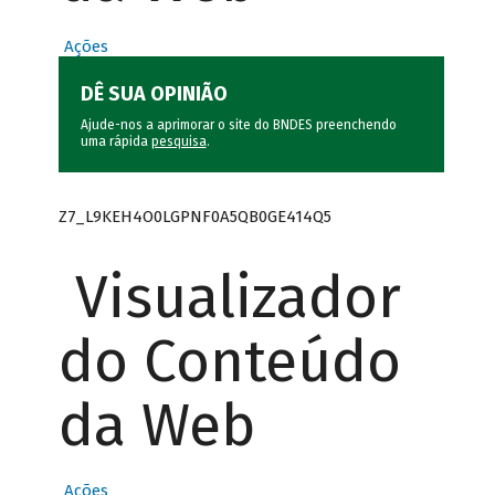
Ações
DÊ SUA OPINIÃO
Ajude-nos a aprimorar o site do BNDES preenchendo
uma rápida
pesquisa
.
Z7_L9KEH4O0LGPNF0A5QB0GE414Q5
Visualizador
do Conteúdo
da Web
Ações