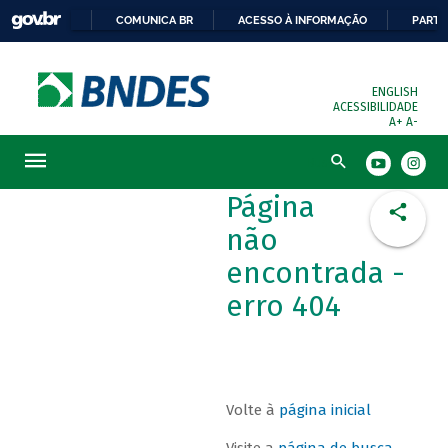
COMUNICA BR
ACESSO À INFORMAÇÃO
PARTI
ENGLISH
ACESSIBILIDADE
A+
A-
Busca
Página
não
encontrada -
erro 404
Volte à
página inicial
Visite a
página de busca