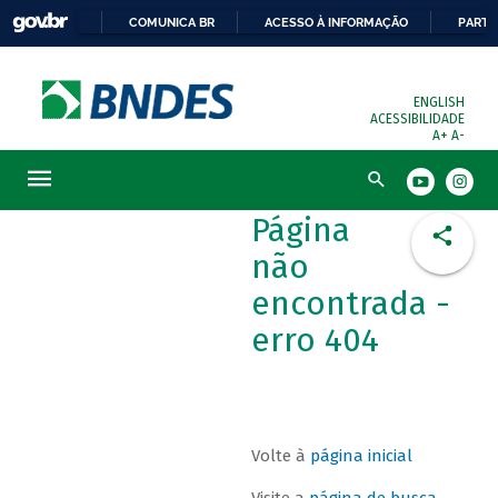
COMUNICA BR
ACESSO À INFORMAÇÃO
PARTI
ENGLISH
ACESSIBILIDADE
A+
A-
Busca
Página
não
encontrada -
erro 404
Volte à
página inicial
Visite a
página de busca