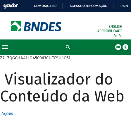
COMUNICA BR
ACESSO À INFORMAÇÃO
PARTI
ENGLISH
ACESSIBILIDADE
A+
A-
Busca
Z7_7QGCHA41LO45C063CUTCSU1O51
Visualizador do
Conteúdo da Web
Ações