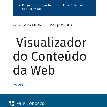
Perguntas e Respostas - Plano Brasil Soberano
Competitividade
Z7_7QGCHA41LORO0063SOQ8O13OH4
Visualizador
do Conteúdo
da Web
Ações
Fale Conosco