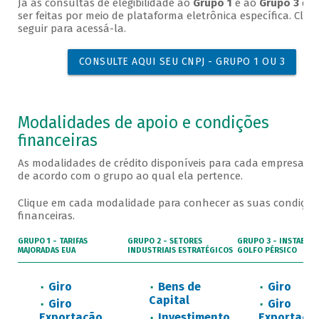
Já as consultas de elegibilidade ao
Grupo 1
e ao
Grupo 3
de
ser feitas por meio de plataforma eletrônica específica. Cliq
seguir para acessá-la.
CONSULTE AQUI SEU CNPJ - GRUPO 1 OU 3
Modalidades de apoio e condições
financeiras
As modalidades de crédito disponíveis para cada empresa v
de acordo com o grupo ao qual ela pertence.
Clique em cada modalidade para conhecer as suas condiçõe
financeiras.
GRUPO 1 - TARIFAS
GRUPO 2 - SETORES
GRUPO 3 - INSTABILI
MAJORADAS EUA
INDUSTRIAIS ESTRATÉGICOS
GOLFO PÉRSICO
Giro
Bens de
Giro
Capital
Giro
Giro
Exportação
Investimento
Exportaçã