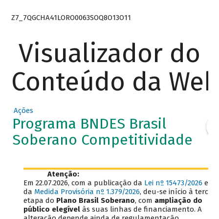
Z7_7QGCHA41LORO0063SOQ8O13O11
Visualizador do
Conteúdo da We
Ações
Programa BNDES Brasil
Soberano Competitividade
Atenção:
Em 22.07.2026, com a publicação da
Lei nº 15473/2026
e
da
Medida Provisória nº 1.379/2026
, deu-se início à terceir
etapa do
Plano Brasil Soberano
, com
ampliação do
público elegível
às suas linhas de financiamento. A
alteração depende ainda de regulamentação