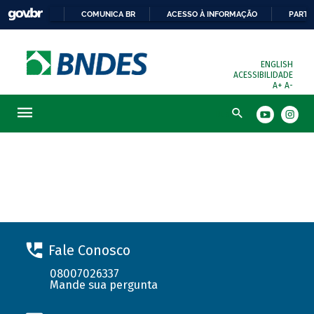
COMUNICA BR
ACESSO À INFORMAÇÃO
PARTI
ENGLISH
ACESSIBILIDADE
A+
A-
Busca
Solicite seu financiamento
Fale Conosco
08007026337
Mande sua pergunta