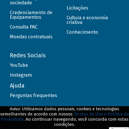
sociedade
Licitações
Credenciamento de
Equipamentos
Cultura e economia
criativa
Consulta PAC
Conhecimento
Moedas contratuais
Redes Sociais
YouTube
Instagram
Ajuda
Perguntas frequentes
Aviso: Utilizamos dados pessoais, cookies e tecnologias
semelhantes de acordo com nossos
Termos de Uso e Política de
Privacidade
. Ao continuar navegando, você concorda com estas
© BNDES. Todos os direitos reservados
condições.