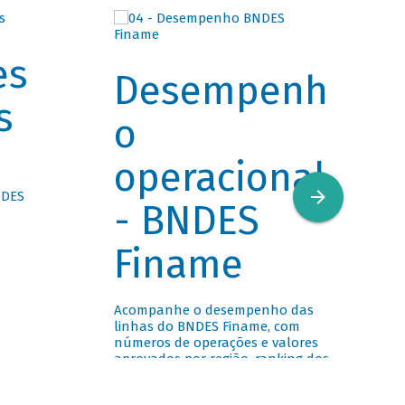
es
Desempenh
s
o
operacional
NDES
- BNDES
Finame
Acompanhe o desempenho das
linhas do BNDES Finame, com
números de operações e valores
aprovados por região, ranking dos
agentes financeiros e outros
dados