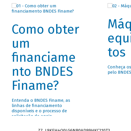
Máq
Como obter
equ
um
tos
financiame
nto BNDES
Conheça os
pelo BNDES
Finame?
Entenda o BNDES Finame, as
linhas de financiamento
disponíveis e o processo de
solicitação de apoio.
Z7_L9KEH4O0LG6NB0AD99HKC210T3