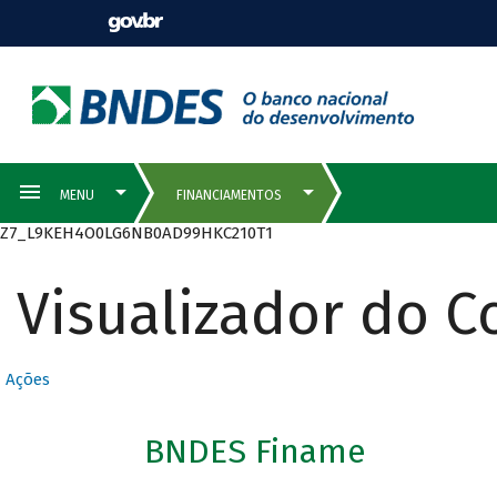
Z7_L9KEH4O0LG6NB0AD99HKC210T1
Visualizador do 
Ações
BNDES Finame