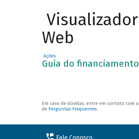
Visualizado
O QUE
Web
PODE SER
FINANCIA
DO
Ações
Guia do financiamento
Em caso de dúvidas, entre em contato com 
de
Perguntas Frequentes
.
Fale Conosco