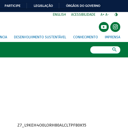
PARTICIPE
LEGISLAÇÃO
ÓRGÃOS DO GOVERNO
⁣
ENGLISH
ACESSIBILIDADE
A+
A-
NCIA
DESENVOLVIMENTO SUSTENTÁVEL
CONHECIMENTO
IMPRENSA
Busca
Z7_L9KEH4O0LORH80ALCLTPF80K15