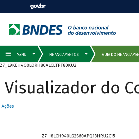
Z7_L9KEH4O0LORH80ALCLTPF80KU2
Visualizador do 
QUEM PODE
Ações
SER CLIENTE
Z7_J8LCH940LG2S60APQ13HRU2C15