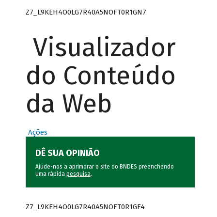
Z7_L9KEH4O0LG7R40A5NOFT0R1GN7
Visualizador
do Conteúdo
da Web
Ações
DÊ SUA OPINIÃO
Ajude-nos a aprimorar o site do BNDES preenchendo
uma rápida
pesquisa
.
Z7_L9KEH4O0LG7R40A5NOFT0R1GF4