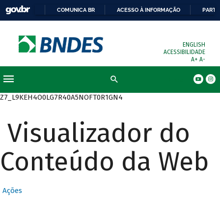
COMUNICA BR
ACESSO À INFORMAÇÃO
PARTI
ENGLISH
ACESSIBILIDADE
A+
A-
Busca
Z7_L9KEH4O0LG7R40A5NOFT0R1GN4
Visualizador do
Conteúdo da Web
Ações