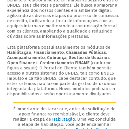
permite o relacionamento em ambiente seguro entre o
BNDES, seus clientes e parceiros. Ele busca aprimorar a
experiência dos nossos clientes em ambiente digital,
agilizando as diversas etapas do processo de concessão
de crédito, facilitando a troca de informações com as
equipes internas e melhorando a comunicação formal
com os clientes, ampliando a qualidade e reduzindo
dúvidas sobre as informações prestadas.
Esta plataforma possui atualmente os módulos de
Habilitação
,
Financiamento
,
Chamadas Públicas
,
Acompanhamento
,
Cobrança
,
Gestão de Usuários
,
Open Finance
e
Credenciamento FINAME
(conforme
figura a seguir). O Portal do Cliente também permite
acesso a outros sistemas do BNDES, tais como BNDES
Impulso e Cartão BNDES. Cabe destacar, contudo, que
estes sistemas não fazem parte da gestão de usuários
integrada da plataforma. Novos módulos poderão ser
disponibilizados e serão oportunamente divulgados.
É importante destacar que, antes da solicitação de
apoio financeiro reembolsável, o cliente deve
realizar a etapa de
Habilitação
. Uma vez concluída
a etapa de habilitação, você pode encaminhar