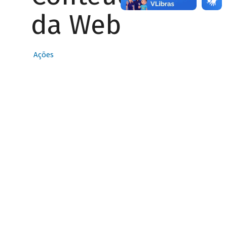
da Web
Ações