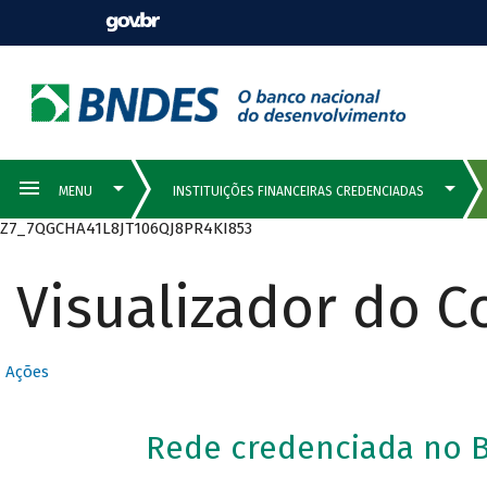
Z7_7QGCHA41L8JT106QJ8PR4KI853
Visualizador do 
Ações
Rede credenciada no B