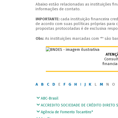
Abaixo estão relacionadas as instituições f
informações de contato.
IMPORTANTE:
cada instituição financeira cr
de acordo com suas políticas próprias para c
propostas protocoladas é de exclusiva respo
Obs:
As instituições marcadas com '*' são ba
ATENÇ
Consult
financi
A
B
C
D
E
F
G
H
I
J
K
L
M
N O 
ABC-Brasil
ACCREDITO SOCIEDADE DE CRÉDITO DIRETO S.
Agência de Fomento Tocantins*