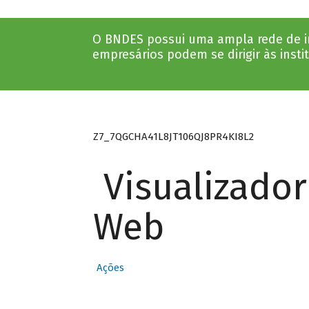
O BNDES possui uma ampla rede de ins
empresários podem se dirigir às insti
Z7_7QGCHA41L8JT106QJ8PR4KI8L2
Visualizado
Web
Ações