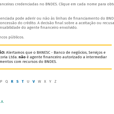
inanceiras credenciadas no BNDES. Clique em cada nome para obt
edenciada pode aderir ou não às linhas de financiamento do BND
oncessão do crédito. A decisão final sobre a aceitação ou recus
nsabilidade do agente financeiro envolvido.
ncos públicos.
ÃO:
Alertamos que o BANESC - Banco de negócios, Serviços e
oria Ltda.
não
é agente financeiro autorizado a intermediar
amentos com recursos do BNDES.
P Q
R
S
T
U
V
W X Y Z
A.