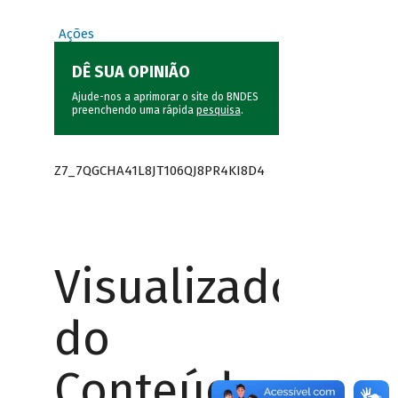
Ações
DÊ SUA OPINIÃO
Ajude-nos a aprimorar o site do BNDES
preenchendo uma rápida
pesquisa
.
Z7_7QGCHA41L8JT106QJ8PR4KI8D4
Visualizador
do
Conteúdo