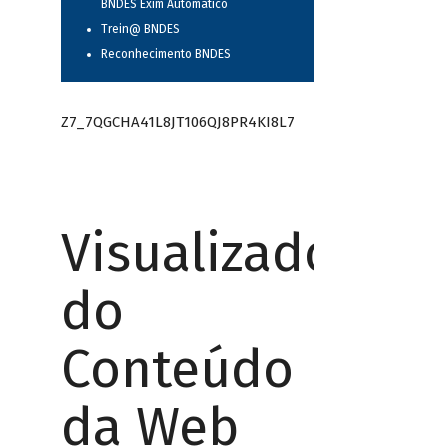
BNDES Exim Automático
Trein@ BNDES
Reconhecimento BNDES
Z7_7QGCHA41L8JT106QJ8PR4KI8L7
Visualizador
do
Conteúdo
da Web