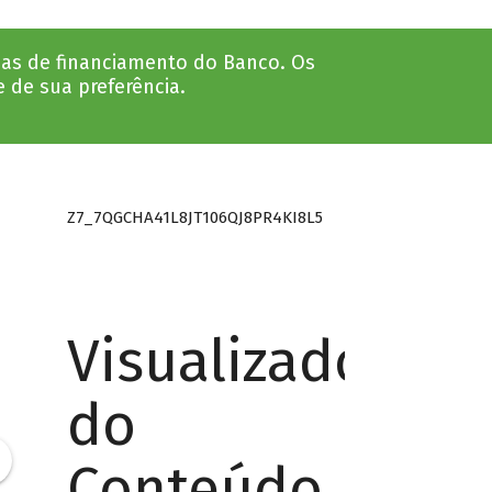
nhas de financiamento do Banco. Os
e de sua preferência.
Z7_7QGCHA41L8JT106QJ8PR4KI8L5
Visualizador
do
Conteúdo