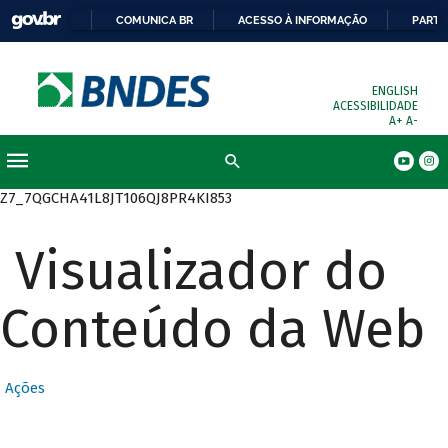
COMUNICA BR
ACESSO À INFORMAÇÃO
PARTI
ENGLISH
ACESSIBILIDADE
A+
A-
Busca
Z7_7QGCHA41L8JT106QJ8PR4KI853
Visualizador do
Conteúdo da Web
Ações