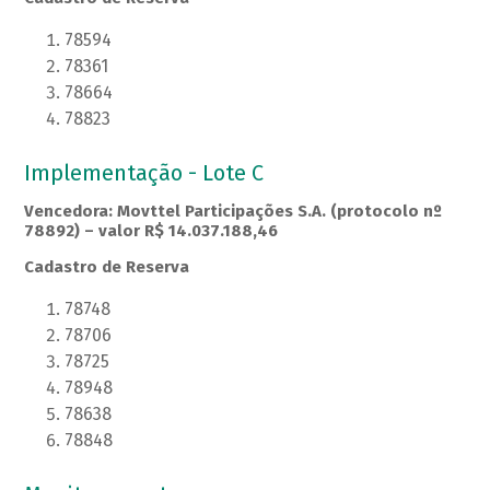
78594
78361
78664
78823
Implementação - Lote C
Vencedora: Movttel Participações S.A. (protocolo nº
78892) – valor R$ 14.037.188,46
Cadastro de Reserva
78748
78706
78725
78948
78638
78848