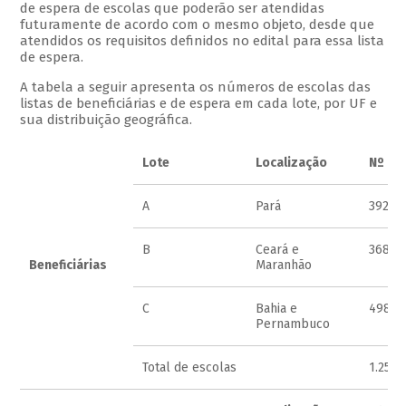
de espera de escolas que poderão ser atendidas
futuramente de acordo com o mesmo objeto, desde que
atendidos os requisitos definidos no edital para essa lista
de espera.
A tabela a seguir apresenta os números de escolas das
listas de beneficiárias e de espera em cada lote, por UF e
sua distribuição geográfica.
Lote
Localização
Nº de
A
Pará
392
B
Ceará e
368
Beneficiárias
Maranhão
C
Bahia e
498
Pernambuco
Total de escolas
1.258