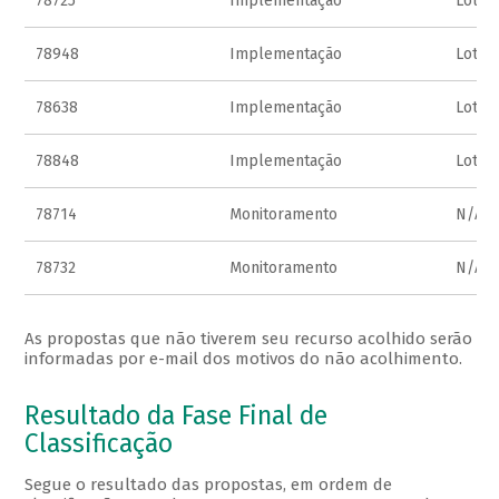
78725
Implementação
Lote 
78948
Implementação
Lote 
78638
Implementação
Lote 
78848
Implementação
Lote 
78714
Monitoramento
N/A
78732
Monitoramento
N/A
As propostas que não tiverem seu recurso acolhido serão
informadas por e-mail dos motivos do não acolhimento.
Resultado da Fase Final de
Classificação
Segue o resultado das propostas, em ordem de