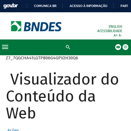
COMUNICA BR
ACESSO À INFORMAÇÃO
PARTI
ENGLISH
ACESSIBILIDADE
A+
A-
Busca
Z7_7QGCHA41LGTPB06G4GPV2H30Q6
Visualizador do
Conteúdo da
Web
Ações