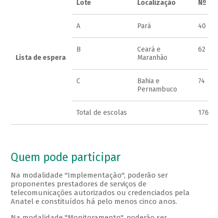
Lote
Localização
Nº de
A
Pará
40
B
Ceará e
62
Lista de espera
Maranhão
C
Bahia e
74
Pernambuco
Total de escolas
176
Quem pode participar
Na modalidade "Implementação", poderão ser
proponentes prestadores de serviços de
telecomunicações autorizados ou credenciados pela
Anatel e constituídos há pelo menos cinco anos.
Na modalidade "Monitoramento", poderão ser