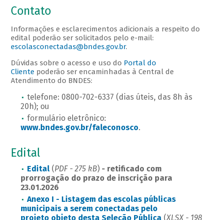
Contato
Informações e esclarecimentos adicionais a respeito do
edital poderão ser solicitados pelo e-mail:
escolasconectadas@bndes.gov.br
.
Dúvidas sobre o acesso e uso do
Portal do
Cliente
poderão ser encaminhadas à Central de
Atendimento do BNDES:
telefone: 0800-702-6337 (dias úteis, das 8h às
20h); ou
formulário eletrônico:
www.bndes.gov.br/faleconosco
.
Edital
Edital
(
PDF - 275 kB
)
- retificado com
prorrogação do prazo de inscrição para
23.01.2026
Anexo I - Listagem das escolas públicas
municipais a serem conectadas pelo
projeto objeto desta Seleção Pública
(
XLSX - 198