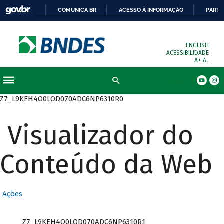
COMUNICA BR
ACESSO À INFORMAÇÃO
PARTI
ENGLISH
ACESSIBILIDADE
A+
A-
Busca
Z7_L9KEH4O0LOD070ADC6NP6310R0
Visualizador do
Conteúdo da Web
Ações
Z7_L9KEH4O0LOD070ADC6NP6310R1